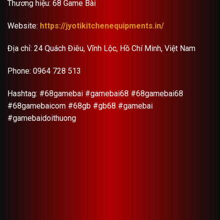
Thương hiệu: 68 Game Bài
Website:
https://jyotikitchenequipments.in/
Địa chỉ: 24 Quách Điêu, Vĩnh Lộc, Hồ Chí Minh, Việt Nam
Phone: 0964 728 513
Hashtag: #68gamebai #gamebai68 #68gamebai68
#68gamebaicom #68gb #gb68 #gamebai
#gamebaidoithuong