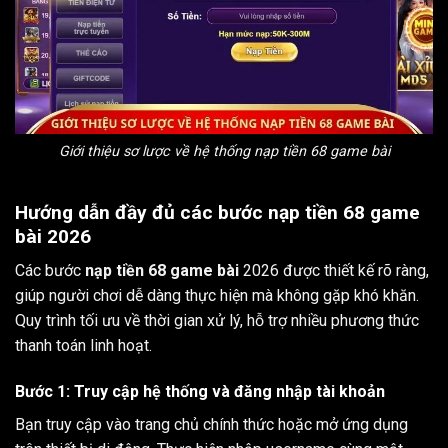
Giới thiệu sơ lược về hệ thống nạp tiền 68 game bài
Hướng dẫn đầy đủ các bước nạp tiền 68 game
bài 2026
Các bước
nạp tiền 68 game bài
2026 được thiết kế rõ ràng,
giúp người chơi dễ dàng thực hiện mà không gặp khó khăn.
Quy trình tối ưu về thời gian xử lý, hỗ trợ nhiều phương thức
thanh toán linh hoạt.
Bước 1: Truy cập hệ thống và đăng nhập tài khoản
Bạn truy cập vào trang chủ chính thức hoặc mở ứng dụng