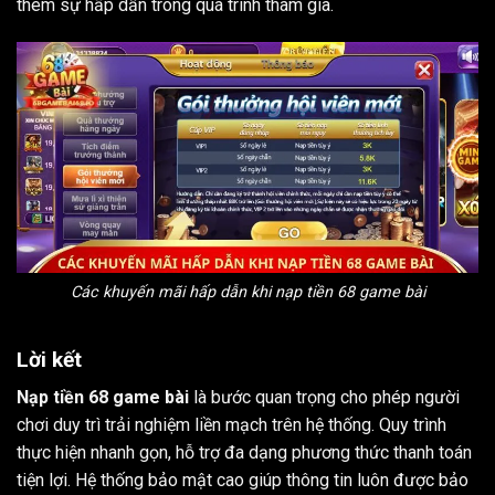
thêm sự hấp dẫn trong quá trình tham gia.
Các khuyến mãi hấp dẫn khi nạp tiền 68 game bài
Lời kết
Nạp tiền 68 game bài
là bước quan trọng cho phép người
chơi duy trì trải nghiệm liền mạch trên hệ thống. Quy trình
thực hiện nhanh gọn, hỗ trợ đa dạng phương thức thanh toán
tiện lợi. Hệ thống bảo mật cao giúp thông tin luôn được bảo