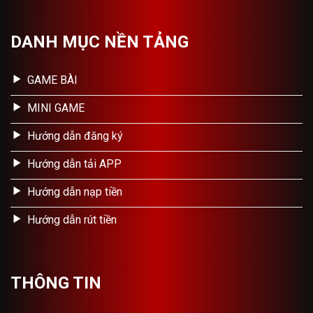
DANH MỤC NỀN TẢNG
GAME BÀI
MINI GAME
Hướng dẫn đăng ký
Hướng dẫn tải APP
Hướng dẫn nạp tiền
Hướng dẫn rút tiền
THÔNG TIN