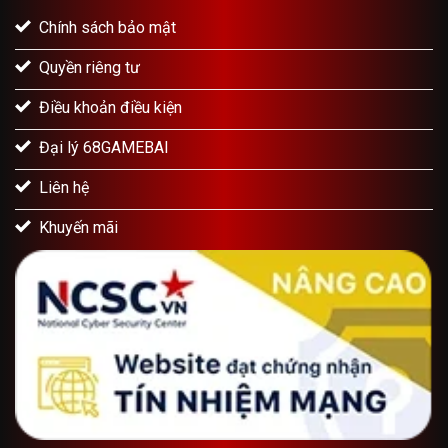
Chính sách bảo mật
Quyền riêng tư
Điều khoản điều kiện
Đại lý 68GAMEBAI
Liên hệ
Khuyến mãi