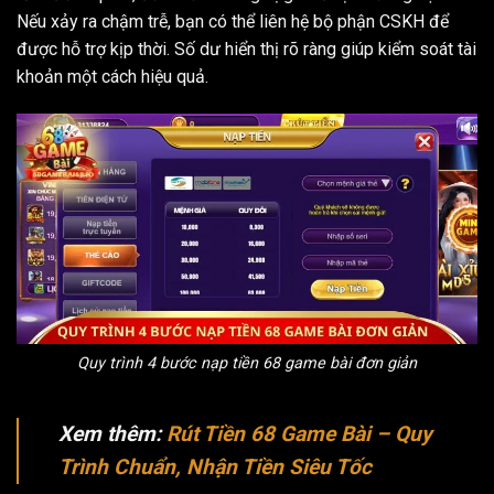
Nếu xảy ra chậm trễ, bạn có thể liên hệ bộ phận CSKH để
được hỗ trợ kịp thời. Số dư hiển thị rõ ràng giúp kiểm soát tài
khoản một cách hiệu quả.
Quy trình 4 bước nạp tiền 68 game bài đơn giản
Xem thêm:
Rút Tiền 68 Game Bài – Quy
Trình Chuẩn, Nhận Tiền Siêu Tốc