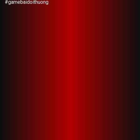
#gamebaidoithuong