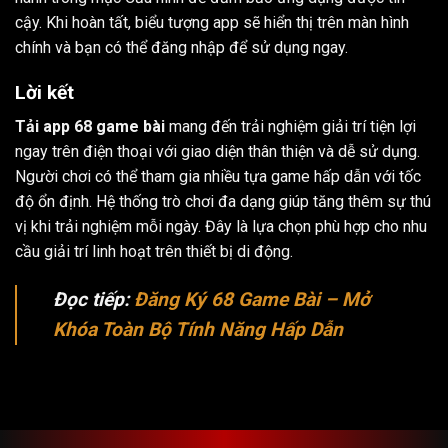
cậy. Khi hoàn tất, biểu tượng app sẽ hiển thị trên màn hình
chính và bạn có thể đăng nhập để sử dụng ngay.
Lời kết
Tải app 68 game bài
mang đến trải nghiệm giải trí tiện lợi
ngay trên điện thoại với giao diện thân thiện và dễ sử dụng.
Người chơi có thể tham gia nhiều tựa game hấp dẫn với tốc
độ ổn định. Hệ thống trò chơi đa dạng giúp tăng thêm sự thú
vị khi trải nghiệm mỗi ngày. Đây là lựa chọn phù hợp cho nhu
cầu giải trí linh hoạt trên thiết bị di động.
Đọc tiếp:
Đăng Ký 68 Game Bài – Mở
Khóa Toàn Bộ Tính Năng Hấp Dẫn