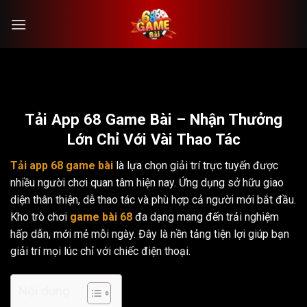
Bỏ
qua
nội
dung
Tải App 68 Game Bài – Nhận Thưởng
Lớn Chỉ Với Vài Thao Tác
Tải app 68 game bài
là lựa chọn giải trí trực tuyến được
nhiều người chơi quan tâm hiện nay. Ứng dụng sở hữu giao
diện thân thiện, dễ thao tác và phù hợp cả người mới bắt đầu.
Kho trò chơi
game bài 68
đa dạng mang đến trải nghiệm
hấp dẫn, mới mẻ mỗi ngày. Đây là nền tảng tiện lợi giúp bạn
giải trí mọi lúc chỉ với chiếc điện thoại.
Nội dung