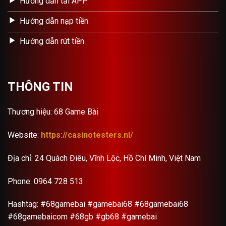
Hướng dẫn tải APP
Hướng dẫn nạp tiền
Hướng dẫn rút tiền
THÔNG TIN
Thương hiệu: 68 Game Bài
Website:
https://casinotesters.nl/
Địa chỉ: 24 Quách Điêu, Vĩnh Lộc, Hồ Chí Minh, Việt Nam
Phone: 0964 728 513
Hashtag: #68gamebai #gamebai68 #68gamebai68
#68gamebaicom #68gb #gb68 #gamebai