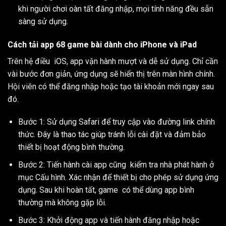
khi người chơi oàn tất đăng nhập, mọi tính năng đều sẵn
sàng sử dụng.
Cách tải app 68 game bài dành cho iPhone và iPad
Trên hệ điều iOS, app vận hành mượt và dễ sử dụng. Chỉ cần
vài bước đơn giản, ứng dụng sẽ hiển thị trên màn hình chính.
Hội viên có thể đăng nhập hoặc tạo tài khoản mới ngay sau
đó.
Bước 1: Sử dụng Safari để truy cập vào đường link chính
thức. Đây là thao tác giúp tránh lỗi cài đặt và đảm bảo
thiết bị hoạt động bình thường.
Bước 2: Tiến hành cài app cũng kiểm tra nhà phát hành ở
mục Cấu hình. Xác nhận để thiết bị cho phép sử dụng ứng
dụng. Sau khi hoàn tất, game có thể dùng app bình
thường mà không gặp lỗi.
Bước 3: Khởi động app và tiến hành đăng nhập hoặc