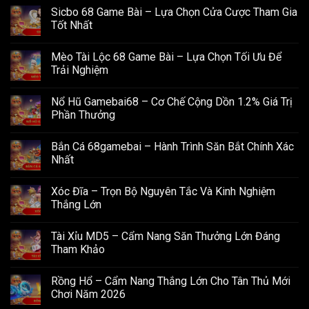
Sicbo 68 Game Bài – Lựa Chọn Cửa Cược Tham Gia
Tốt Nhất
Mèo Tài Lộc 68 Game Bài – Lựa Chọn Tối Ưu Để
Trải Nghiệm
Nổ Hũ Gamebai68 – Cơ Chế Cộng Dồn 1.2% Giá Trị
Phần Thưởng
Bắn Cá 68gamebai – Hành Trình Săn Bắt Chính Xác
Nhất
Xóc Đĩa – Trọn Bộ Nguyên Tắc Và Kinh Nghiệm
Thắng Lớn
Tài Xỉu MD5 – Cẩm Nang Săn Thưởng Lớn Đáng
Tham Khảo
Rồng Hổ – Cẩm Nang Thắng Lớn Cho Tân Thủ Mới
Chơi Năm 2026