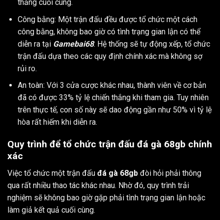
thắng cuối cùng.
Công bằng: Một trận đấu đều được tổ chức một cách
công bằng, không bao giờ có tình trạng gian lận có thể
diễn ra tại
Gamebai68
. Hệ thống sẽ tự động xếp, tổ chức
trận đấu dựa theo các quy định chính xác mà không sợ
rủi ro.
An toàn: Với 3 cửa cược khác nhau, thành viên về cơ bản
đã có được 33% tỷ lệ chiến thắng khi tham gia. Tuy nhiên
trên thực tế, con số này sẽ dao động gần như 50% vì tỷ lệ
hòa rất hiếm khi diễn ra.
Quy trình để tổ chức trận đấu đá gà 68gb chính
xác
Việc tổ chức một trận đấu
đá gà 68gb
đòi hỏi phải thông
qua rất nhiều thao tác khác nhau. Nhờ đó, quy trình trải
nghiệm sẽ không bao giờ gặp phải tình trạng gian lận hoặc
làm giả kết quả cuối cùng.