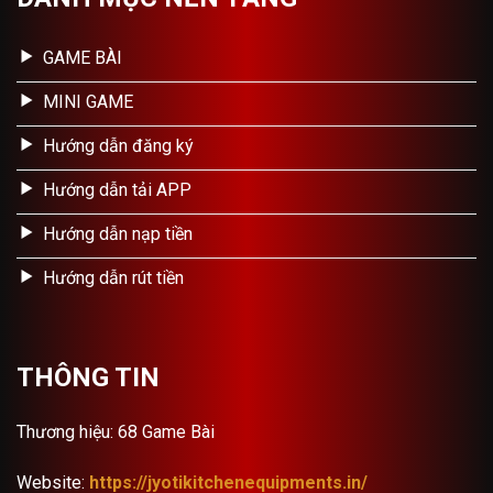
GAME BÀI
MINI GAME
Hướng dẫn đăng ký
Hướng dẫn tải APP
Hướng dẫn nạp tiền
Hướng dẫn rút tiền
THÔNG TIN
Thương hiệu: 68 Game Bài
Website:
https://jyotikitchenequipments.in/