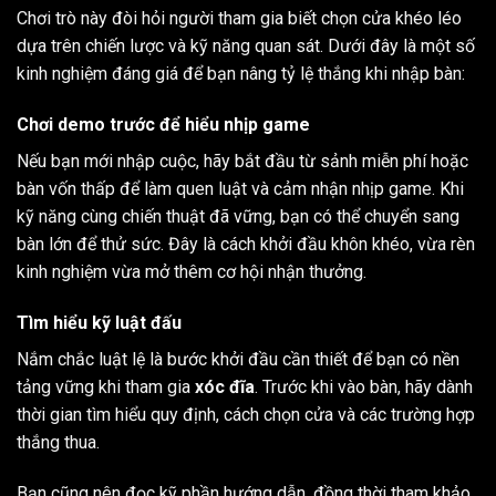
Chơi trò này đòi hỏi người tham gia biết chọn cửa khéo léo
dựa trên chiến lược và kỹ năng quan sát. Dưới đây là một số
kinh nghiệm đáng giá để bạn nâng tỷ lệ thắng khi nhập bàn:
Chơi demo trước để hiểu nhịp game
Nếu bạn mới nhập cuộc, hãy bắt đầu từ sảnh miễn phí hoặc
bàn vốn thấp để làm quen luật và cảm nhận nhịp game. Khi
kỹ năng cùng chiến thuật đã vững, bạn có thể chuyển sang
bàn lớn để thử sức. Đây là cách khởi đầu khôn khéo, vừa rèn
kinh nghiệm vừa mở thêm cơ hội nhận thưởng.
Tìm hiểu kỹ luật đấu
Nắm chắc luật lệ là bước khởi đầu cần thiết để bạn có nền
tảng vững khi tham gia
xóc đĩa
. Trước khi vào bàn, hãy dành
thời gian tìm hiểu quy định, cách chọn cửa và các trường hợp
thắng thua.
Bạn cũng nên đọc kỹ phần hướng dẫn, đồng thời tham khảo