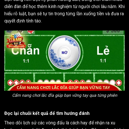
diễn đàn để học thêm kinh nghiệm từ người chơi lâu năm. Khi
hiểu rõ luật, bạn sẽ tự tin trong từng lần xuống tiền và đưa ra
quyết định tỉnh táo.
Cẩm nang chơi lắc đĩa giúp bạn vững tay qua từng phiên
Đọc lại chuỗi kết quả để tìm hướng đánh
Theo dõi lịch sử các vòng đấu là cách hay để nhận ra xu