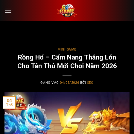
Bỏ
qua
nội
dung
MINI GAME
Rồng Hổ – Cẩm Nang Thắng Lớn
Cho Tân Thủ Mới Chơi Năm 2026
ĐĂNG VÀO
04/05/2026
BỞI
SEO
04
Th5