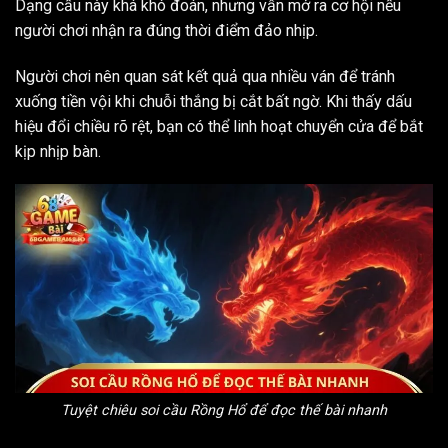
Dạng cầu này khá khó đoán, nhưng vẫn mở ra cơ hội nếu
người chơi nhận ra đúng thời điểm đảo nhịp.
Người chơi nên quan sát kết quả qua nhiều ván để tránh
xuống tiền vội khi chuỗi thắng bị cắt bất ngờ. Khi thấy dấu
hiệu đổi chiều rõ rệt, bạn có thể linh hoạt chuyển cửa để bắt
kịp nhịp bàn.
Tuyệt chiêu soi cầu Rồng Hổ để đọc thế bài nhanh