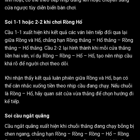
cửa ngược tùy diễn biến bàn chơi.
Soi 1-1 hoặc 2-2 khi chơi Rồng Hổ
Cầu 1-1 xuất hiện khi kết quả các ván liên tiếp đổi qua lại
giữa Rồng và Hổ, chẳng hạn Rồng thắng – Hổ thắng – Rồng
thắng – Hổ thắng. Cầu 2-2 lại hình thành khi mỗi cửa thắng
liền hai ván, ví dụ Rồng – Rồng – Hổ – Hổ, tạo nên nhịp cầu
khá rõ để người chơi theo dõi.
Khi nhận thấy kết quả luân phiên giữa Rồng và Hổ, bạn có
thể cân nhắc xuống tiền theo nhịp cầu đang chạy. Nếu chuỗi
là Rồng – Hổ, hãy quan sát cửa vừa thắng để chọn hướng đi
kế tiếp.
Soi cầu ngắt quãng
Cầu ngắt quãng xuất hiện khi chuỗi thắng đang chạy bỗng bị
chen ngang, chẳng hạn Rồng – Rồng – Rồng – Hổ – Rồng.