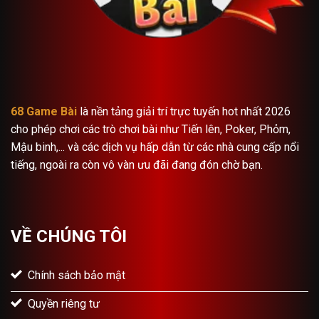
68 Game Bài
là nền tảng giải trí trực tuyến hot nhất 2026
cho phép chơi các trò chơi bài như Tiến lên, Poker, Phỏm,
Mậu binh,... và các dịch vụ hấp dẫn từ các nhà cung cấp nổi
tiếng, ngoài ra còn vô vàn ưu đãi đang đón chờ bạn.
VỀ CHÚNG TÔI
Chính sách bảo mật
Quyền riêng tư