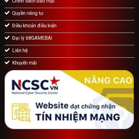
Chính sách bảo mật
Quyền riêng tư
Điều khoản điều kiện
Đại lý 68GAMEBAI
Liên hệ
Khuyến mãi