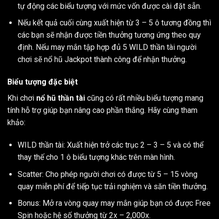
tự động các biểu tượng với mức vốn được cài đặt sẵn.
Nếu kết quả cuối cùng xuất hiện từ 3 – 5 ô tương đồng thì
các bạn sẽ nhận được tiền thưởng tương ứng theo quy
định. Nếu may mắn tập hợp đủ 5 WILD thần tài người
chơi sẽ nổ hũ Jackpot thành công để nhận thưởng.
Biểu tượng đặc biệt
Khi chơi
nổ hũ thần tài
cũng có rất nhiều biểu tượng mang
tính hỗ trợ giúp bạn nâng cao phần thắng. Hãy cùng tham
khảo:
WILD thần tài: Xuất hiện trở các trục 2 – 3 – 5 và có thể
thay thế cho 1 ô biểu tượng khác trên màn hình.
Scatter: Cho phép người chơi có được từ 5 – 15 vòng
quay miễn phí để tiếp tục trải nghiệm và săn tiền thưởng.
Bonus: Mở ra vòng quay may mắn giúp bạn có được Free
Spin hoặc hệ số thưởng từ 2x – 2,000x.